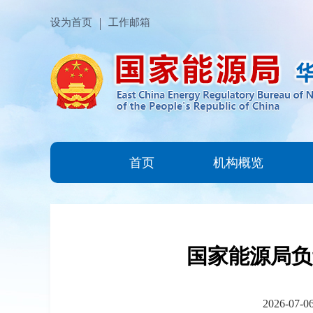
设为首页
工作邮箱
首页
机构概览
国家能源局负
2026-07-0