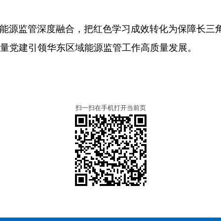
能源监管深度融合，把红色学习成效转化为保障长三
量党建引领华东区域能源监管工作高质量发展。
扫一扫在手机打开当前页