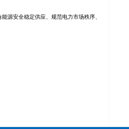
角能源安全稳定供应、规范电力市场秩序、