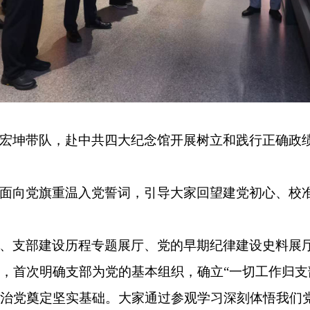
宏坤带队，赴中共四大纪念馆开展树立和践行正确政
面向党旗重温入党誓词，引导大家回望建党初心、校
、支部建设历程专题展厅、党的早期纪律建设史料展
，首次明确支部为党的基本组织，确立“一切工作归支
治党奠定坚实基础。大家通过参观学习深刻体悟我们