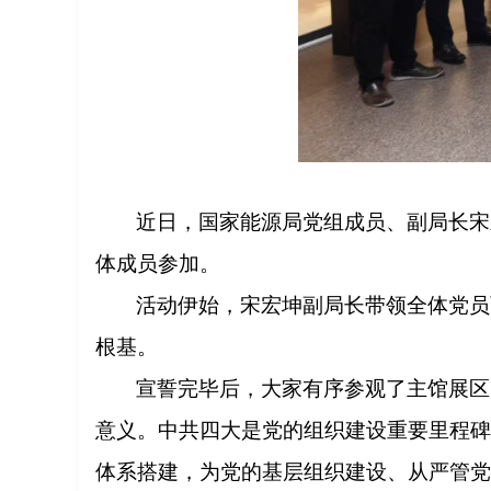
近日，国家能源局党组成员、副局长宋
体成员参加。
活动伊始，宋宏坤副局长带领全体党员
根基。
宣誓完毕后，大家有序参观了主馆展区
意义。中共四大是党的组织建设重要里程碑
体系搭建，为党的基层组织建设、从严管党