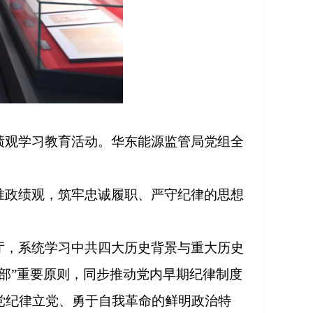
绩观学习教育活动。华东能源监管局党组全
准政绩观，筑牢忠诚履职、严守纪律的思想
厅，系统学习中共四大历史背景与重大历史
部”重要原则，同步推动党内早期纪律制度
党纪律立党、勇于自我革命的鲜明政治特