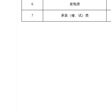
6
发电类
7
承装（修、试）类