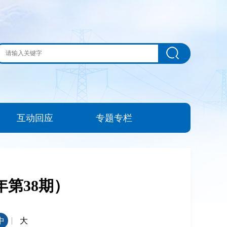
互动回应
专题专栏
年第38期）
|
中
大